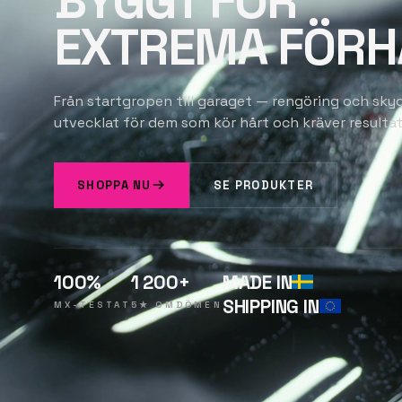
BYGGT FÖR
EXTREMA FÖRH
Från startgropen till garaget — rengöring och sky
utvecklat för dem som kör hårt och kräver resultat
SHOPPA NU
SE PRODUKTER
100%
1 200+
MADE IN
SHIPPING IN
MX-TESTAT
5★ OMDÖMEN