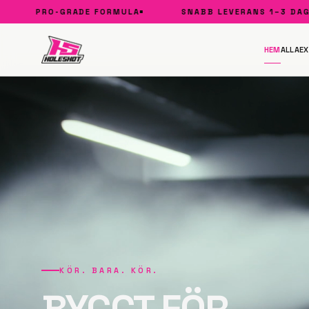
PRO-GRADE FORMULA
SNABB LEVERANS 1–3 DAGAR
HEM
ALLA
EX
KÖR. BARA. KÖR.