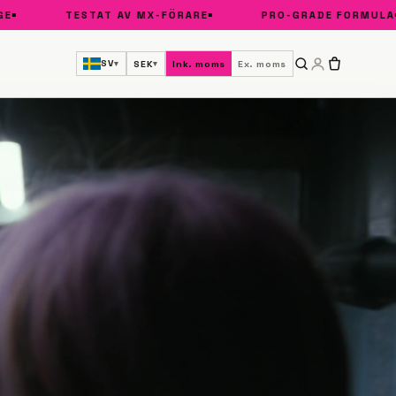
TESTAT AV MX-FÖRARE
PRO-GRADE FORMULA
SV
SEK
Ink. moms
Ex. moms
▾
▾