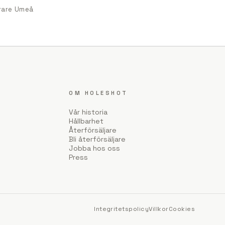
örare Umeå
OM HOLESHOT
Vår historia
Hållbarhet
Återförsäljare
Bli återförsäljare
Jobba hos oss
Press
Integritetspolicy
Villkor
Cookies