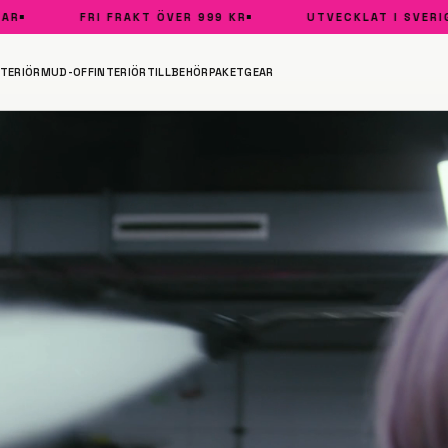
FRI FRAKT ÖVER 999 KR
UTVECKLAT I SVERIGE
TERIÖR
MUD-OFF
INTERIÖR
TILLBEHÖR
PAKET
GEAR