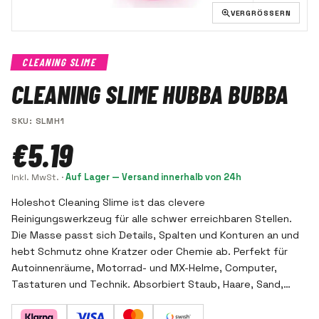
VERGRÖSSERN
CLEANING SLIME
CLEANING SLIME HUBBA BUBBA
SKU
:
SLMH1
€5.19
Inkl. MwSt.
·
Auf Lager — Versand innerhalb von 24h
Holeshot Cleaning Slime ist das clevere
Reinigungswerkzeug für alle schwer erreichbaren Stellen.
Die Masse passt sich Details, Spalten und Konturen an und
hebt Schmutz ohne Kratzer oder Chemie ab. Perfekt für
Autoinnenräume, Motorrad- und MX-Helme, Computer,
Tastaturen und Technik. Absorbiert Staub, Haare, Sand,
Krümel und Fett – austauschen, wenn die Masse dunkel
wird. Wiederverwendbar, bis sie voller Schmutz ist. Duft: