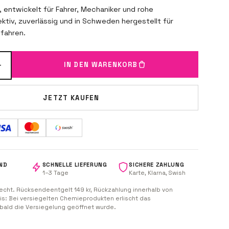
 entwickelt für Fahrer, Mechaniker und rohe
ektiv, zuverlässig und in Schweden hergestellt für
h fahren.
+
IN DEN WARENKORB
JETZT KAUFEN
ND
SCHNELLE LIEFERUNG
SICHERE ZAHLUNG
1–3 Tage
Karte, Klarna, Swish
echt. Rücksendeentgelt 149 kr, Rückzahlung innerhalb von
is: Bei versiegelten Chemieprodukten erlischt das
obald die Versiegelung geöffnet wurde.