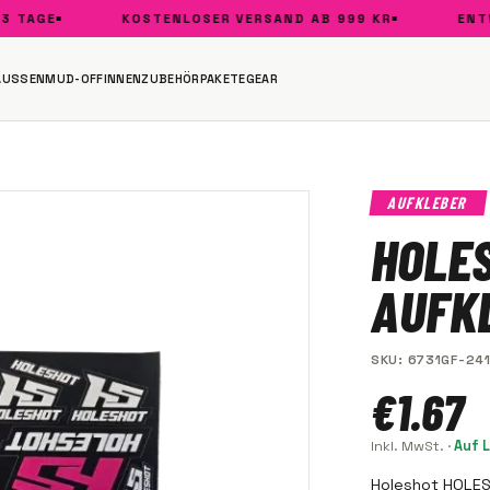
TAGE
KOSTENLOSER VERSAND AB 999 KR
ENTWIC
AUSSEN
MUD-OFF
INNEN
ZUBEHÖR
PAKETE
GEAR
AUFKLEBER
HOLE
AUFK
SKU
:
6731GF-24
€1.67
Inkl. MwSt.
·
Auf 
Holeshot HOLE