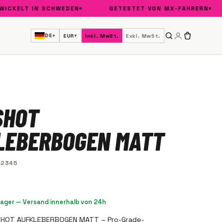
KELT IN SCHWEDEN
GETESTET VON MX-FAHRERN
DE
EUR
Inkl. MwSt.
Exkl. MwSt.
▾
▾
SHOT
LEBERBOGEN MATT
12345
Lager — Versand innerhalb von 24h
SHOT AUFKLEBERBOGEN MATT – Pro-Grade-