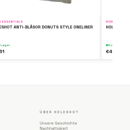
R ESSENTIALS
RIDER ESSENT
ESHOT ANTI-BLÅSOR DONUTS STYLE ONELINER
HOLESHOT A
 Lager
Auf Lager
31
€4.31
ÜBER HOLESHOT
Unsere Geschichte
Nachhaltigkeit