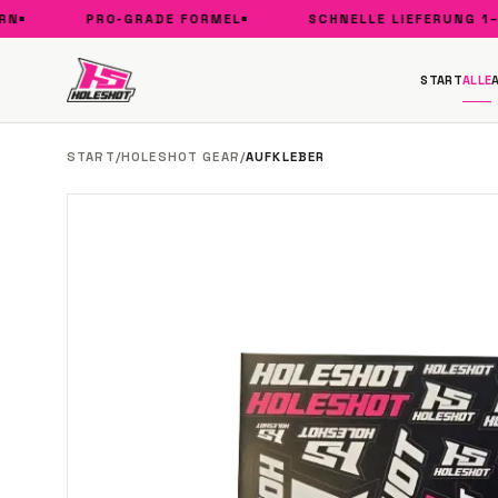
PRO-GRADE FORMEL
SCHNELLE LIEFERUNG 1–3 
START
ALLE
START
/
HOLESHOT GEAR
/
AUFKLEBER