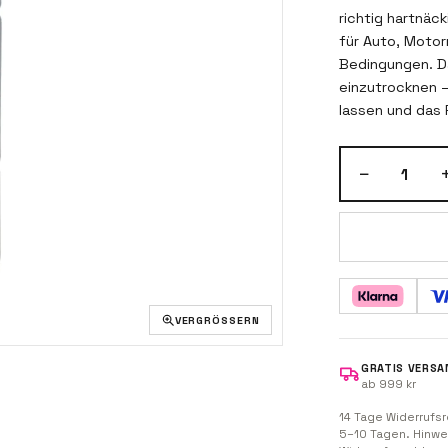
richtig hartnäc
für Auto, Motor
Bedingungen. Da
einzutrocknen 
lassen und das 
(nicht verdünnb
Aufsprühen. Wir
−
1
VERGRÖSSERN
GRATIS VERSA
ab 999 kr
14 Tage Widerrufsr
5–10 Tagen. Hinwe