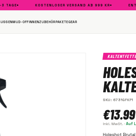
TAGE
KOSTENLOSER VERSAND AB 999 KR
ENTWIC
AUSSEN
MUD-OFF
INNEN
ZUBEHÖR
PAKETE
GEAR
KALTENTFETT
HOLE
KALTE
SKU
:
6731GFKF1
€13.99
Inkl. MwSt.
·
Auf 
Holeshot Brutal 