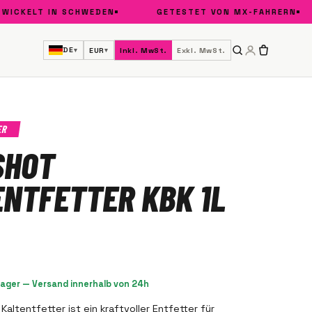
KELT IN SCHWEDEN
GETESTET VON MX-FAHRERN
DE
EUR
Inkl. MwSt.
Exkl. MwSt.
▾
▾
ER
SHOT
NTFETTER KBK 1L
Lager — Versand innerhalb von 24h
Kaltentfetter ist ein kraftvoller Entfetter für