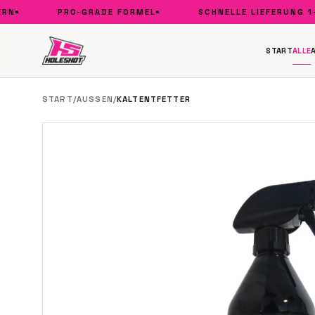
PRO-GRADE FORMEL
SCHNELLE LIEFERUNG 1–3 
START
ALLE
START
/
AUSSEN
/
KALTENTFETTER