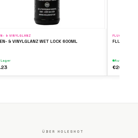
EN- & VINYLGLANZ
FLUGROST & F
FEN- & VINYLGLANZ WET LOCK 600ML
FLUGROST- 
 Lager
Auf Lager
.23
€20.15
ÜBER HOLESHOT