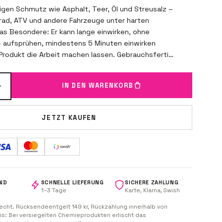
kigen Schmutz wie Asphalt, Teer, Öl und Streusalz –
rad, ATV und andere Fahrzeuge unter harten
s Besondere: Er kann lange einwirken, ohne
– aufsprühen, mindestens 5 Minuten einwirken
Produkt die Arbeit machen lassen. Gebrauchsfertig
ar), auch auf nasser Fläche anwendbar.
ken lassen. Abspülen. KBK – Kör Ba Kör.
+
IN DEN WARENKORB
JETZT KAUFEN
ND
SCHNELLE LIEFERUNG
SICHERE ZAHLUNG
1–3 Tage
Karte, Klarna, Swish
echt. Rücksendeentgelt 149 kr, Rückzahlung innerhalb von
is: Bei versiegelten Chemieprodukten erlischt das