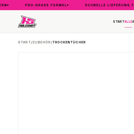
N
PRO-GRADE FORMEL
SCHNELLE LIEFERUNG 1–3
START
ALLE
START
/
ZUBEHÖR
/
TROCKENTÜCHER