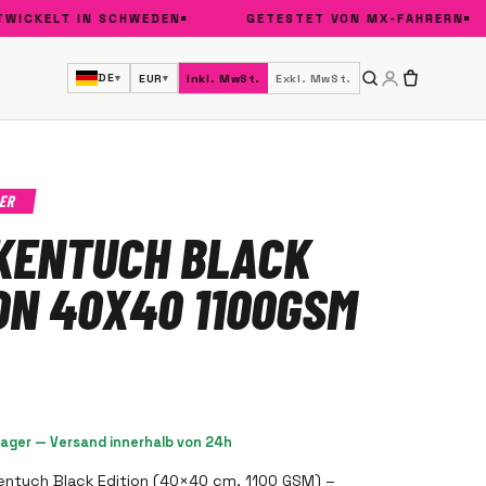
ICKELT IN SCHWEDEN
GETESTET VON MX-FAHRERN
DE
EUR
Inkl. MwSt.
Exkl. MwSt.
▾
▾
ER
KENTUCH BLACK
ON 40X40 1100GSM
Lager — Versand innerhalb von 24h
entuch Black Edition (40×40 cm, 1100 GSM) –