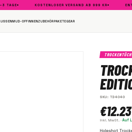
 TAGE
KOSTENLOSER VERSAND AB 999 KR
ENTW
AUSSEN
MUD-OFF
INNEN
ZUBEHÖR
PAKETE
GEAR
TROCKENTÜCH
TROC
EDITI
SKU
:
TD4040
€12.23
Inkl. MwSt.
·
Auf 
Holeshot Trock