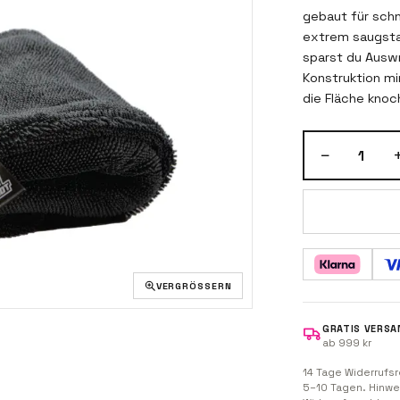
gebaut für schn
extrem saugstar
sparst du Ausw
Konstruktion mi
die Fläche kno
Polyester / 20%
Verkleidungen u
−
1
VERGRÖSSERN
GRATIS VERSA
ab 999 kr
14 Tage Widerrufsr
5–10 Tagen. Hinwe