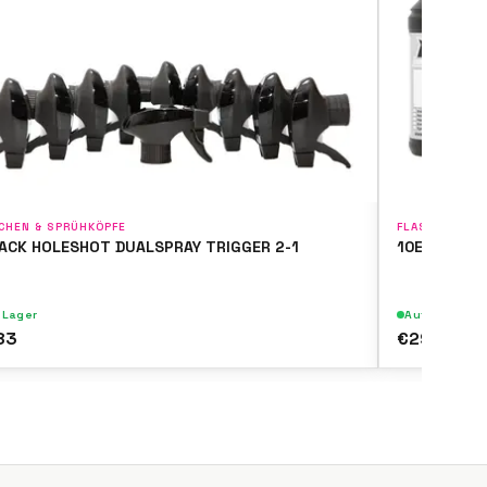
CHEN & SPRÜHKÖPFE
FLASCHEN & 
PACK HOLESHOT DUALSPRAY TRIGGER 2-1
10ER-PACK 
 Lager
Auf Lager
83
€29.83