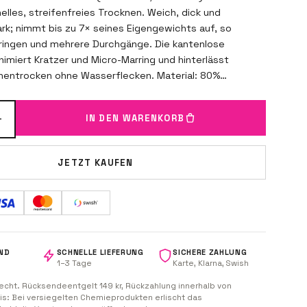
elles, streifenfreies Trocknen. Weich, dick und
k; nimmt bis zu 7× seines Eigengewichts auf, so
ringen und mehrere Durchgänge. Die kantenlose
nimiert Kratzer und Micro-Marring und hinterlässt
chentrocken ohne Wasserflecken. Material: 80%
 Polyamid. Perfekt für MX/Enduro-Bikes, Auto, ATV,
nd Felgen.
+
IN DEN WARENKORB
JETZT KAUFEN
ND
SCHNELLE LIEFERUNG
SICHERE ZAHLUNG
1–3 Tage
Karte, Klarna, Swish
echt. Rücksendeentgelt 149 kr, Rückzahlung innerhalb von
is: Bei versiegelten Chemieprodukten erlischt das