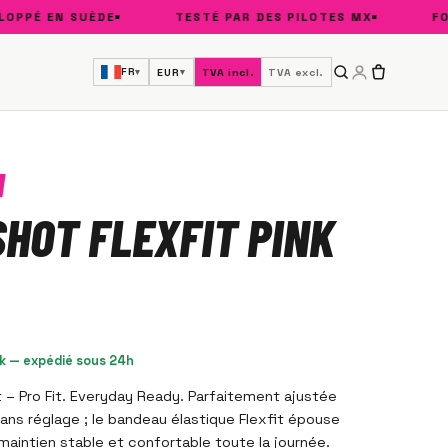
PÉ EN SUÈDE
TESTÉ PAR DES PILOTES MX
FORM
FR
EUR
TVA incl.
TVA excl.
▾
▾
HOT FLEXFIT PINK
k — expédié sous 24h
t – Pro Fit. Everyday Ready. Parfaitement ajustée
sans réglage ; le bandeau élastique Flexfit épouse
 maintien stable et confortable toute la journée.