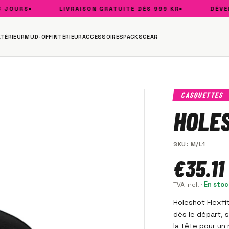
OURS
LIVRAISON GRATUITE DÈS 999 KR
DÉVELOP
XTÉRIEUR
MUD-OFF
INTÉRIEUR
ACCESSOIRES
PACKS
GEAR
CASQUETTES
HOLES
SKU
:
M/L1
€35.11
TVA incl.
·
En stoc
Holeshot Flexfi
dès le départ, 
la tête pour un