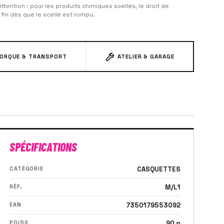
Attention : pour les produits chimiques scellés, le droit de
 fin dès que le scellé est rompu.
ORQUE & TRANSPORT
ATELIER & GARAGE
SPÉCIFICATIONS
CATÉGORIE
CASQUETTES
RÉF.
M/L1
EAN
7350179553092
POIDS
90 g