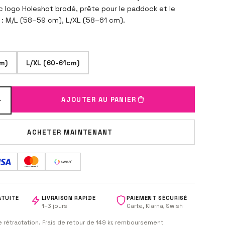
 logo Holeshot brodé, prête pour le paddock et le
le : M/L (58–59 cm), L/XL (58–61 cm).
m)
L/XL (60-61cm)
+
AJOUTER AU PANIER
ACHETER MAINTENANT
ATUITE
LIVRAISON RAPIDE
PAIEMENT SÉCURISÉ
1–3 jours
Carte, Klarna, Swish
de rétractation. Frais de retour de 149 kr, remboursement