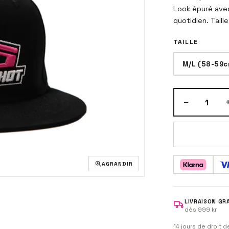
Look épuré avec
quotidien. Tail
TAILLE
M/L (58-59c
−
1
AGRANDIR
LIVRAISON GR
dès 999 kr
14 jours de droit 