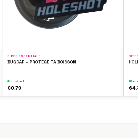
RIDER ESSENTIALS
RIDE
BUGCAP – PROTÈGE TA BOISSON
HOL
En stock
En 
€0.79
€4.