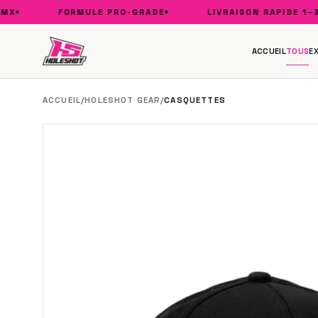
FORMULE PRO-GRADE
LIVRAISON RAPIDE 1–3 J
ACCUEIL
TOUS
E
ACCUEIL
/
HOLESHOT GEAR
/
CASQUETTES