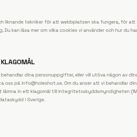
h liknande tekniker för att webbplatsen ska fungera, för att 
. Du kan läsa mer om vilka cookies vi använder och hur du ha
H KLAGOMÅL
 behandlar dina personuppgifter, eller vill utöva någon av dina
ta oss på
info@holeshot.se
. Om du anser att vi behandlar di
tt lämna in ett klagomål till Integritetsskyddsmyndigheten (I
dataskydd i Sverige.