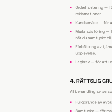
Orderhantering — för
reklamationer.
Kundservice — för a
Marknadsföring — f
när du samtyckt till
Förbättring av tjän
upplevelse.
Lagkrav — för att up
4. RÄTTSLIG GR
All behandling av perso
Fullgörande av avtal
Samtycke — för mar