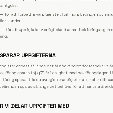
 samtycke.
 — för att förbättra våra tjänster, förhindra bedrägeri och m
tliga kunder.
se — för att uppfylla krav enligt bland annat bokföringslagen 
ing.
I SPARAR UPPGIFTERNA
ppgifter endast så länge det är nödvändigt för respektive 
bokföring sparas i sju (7) år i enlighet med bokföringslagen.
öring sparas tills du avregistrerar dig eller återkallar ditt 
iceärenden sparas så länge det behövs för att hantera ärend
R VI DELAR UPPGIFTER MED