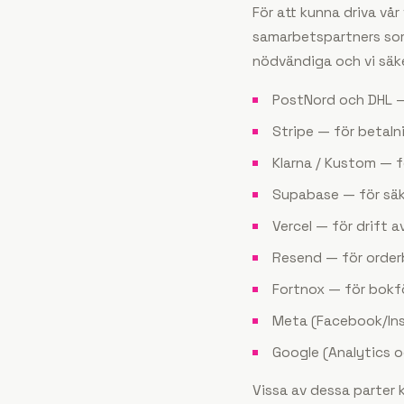
För att kunna driva vår
samarbetspartners som 
nödvändiga och vi säke
PostNord och DHL — 
Stripe — för betaln
Klarna / Kustom — f
Supabase — för säke
Vercel — för drift a
Resend — för orderb
Fortnox — för bokfö
Meta (Facebook/Ins
Google (Analytics 
Vissa av dessa parter k