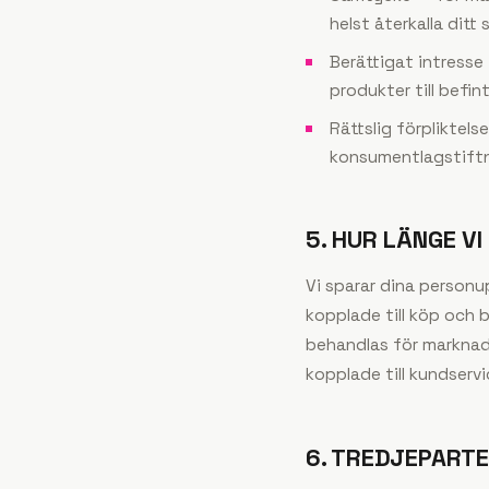
helst återkalla ditt
Berättigat intresse
produkter till befin
Rättslig förpliktel
konsumentlagstiftn
5. HUR LÄNGE V
Vi sparar dina personu
kopplade till köp och 
behandlas för marknadsf
kopplade till kundserv
6. TREDJEPARTE