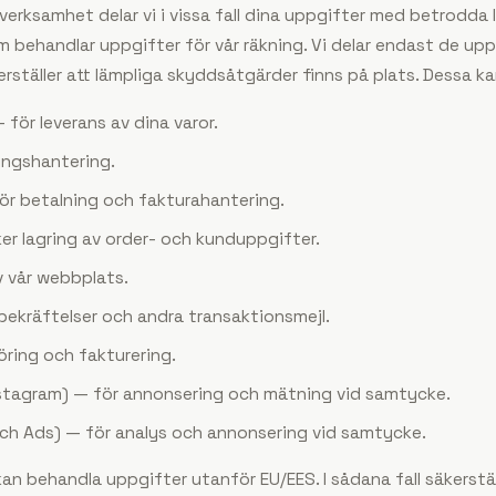
 verksamhet delar vi i vissa fall dina uppgifter med betrodda
behandlar uppgifter för vår räkning. Vi delar endast de upp
rställer att lämpliga skyddsåtgärder finns på plats. Dessa ka
för leverans av dina varor.
ingshantering.
ör betalning och fakturahantering.
r lagring av order- och kunduppgifter.
v vår webbplats.
ekräftelser och andra transaktionsmejl.
ring och fakturering.
tagram) — för annonsering och mätning vid samtycke.
och Ads) — för analys och annonsering vid samtycke.
an behandla uppgifter utanför EU/EES. I sådana fall säkerställ