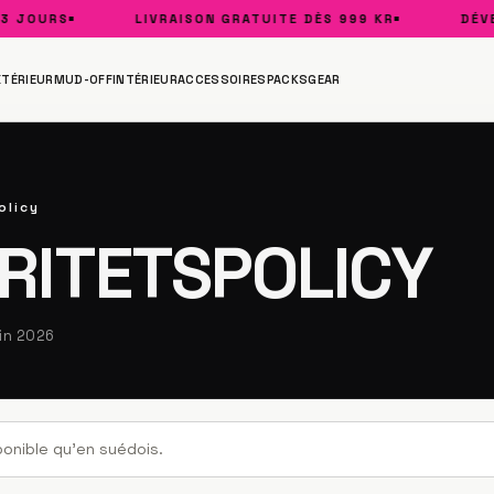
OURS
LIVRAISON GRATUITE DÈS 999 KR
DÉVELOP
XTÉRIEUR
MUD-OFF
INTÉRIEUR
ACCESSOIRES
PACKS
GEAR
olicy
RITETSPOLICY
uin 2026
ponible qu'en suédois.