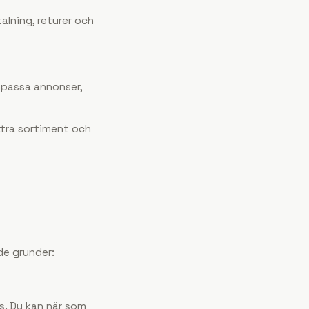
alning, returer och
npassa annonser,
ttra sortiment och
nde grunder:
. Du kan när som