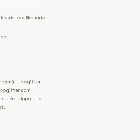
arknadsföra liknande
och
ändamål. Uppgifter
 Uppgifter som
samtycke. Uppgifter
et.