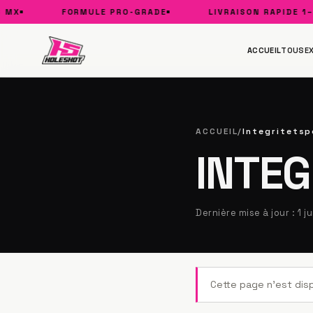
FORMULE PRO-GRADE
LIVRAISON RAPIDE 1–3 J
ACCUEIL
TOUS
E
ACCUEIL
/
Integritetsp
INTEG
Dernière mise à jour : 1 j
Cette page n'est dis