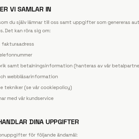
TER VI SAMLAR IN
 som du själv lämnar till oss samt uppgifter som genereras a
. Det kan röra sig om:
h fakturaadress
telefonnummer
rik samt betalningsinformation (hanteras av vår betalpartne
 och webbläsarinformation
e tekniker (se vår cookiepolicy)
ar med vår kundservice
EHANDLAR DINA UPPGIFTER
onuppgifter för följande ändamål: