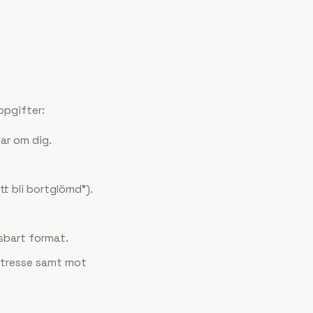
ppgifter:
lar om dig.
att bli bortglömd”).
äsbart format.
ntresse samt mot