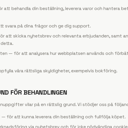
 att behandla din beställning, leverera varor och hantera bet
tt svara på dina frågor och ge dig support.
ör att skicka nyhetsbrev och relevanta erbjudanden, samt a
 detta.
sten — för att analysera hur webbplatsen används och förbä
pfylla våra rättsliga skyldigheter, exempelvis bokföring.
UND FÖR BEHANDLINGEN
nuppgifter vilar på en rättslig grund. Vi stödjer oss på följa
 — för att kunna leverera din beställning och fullfölja köpet.
knadsföring via nyhetsbrev och för icke nödvändiga cookies