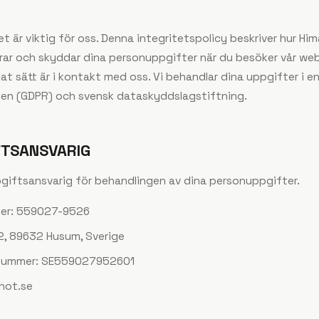
et är viktig för oss. Denna integritetspolicy beskriver hur
Him
agrar och skyddar dina personuppgifter när du besöker vår web
nat sätt är i kontakt med oss. Vi behandlar dina uppgifter i 
en (GDPR) och svensk dataskyddslagstiftning.
FTSANSVARIG
giftsansvarig för behandlingen av dina personuppgifter.
er: 559027-9526
2, 89632 Husum, Sverige
snummer: SE559027952601
hot.se