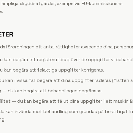
 lämpliga skyddsåtgärder, exempelvis EU-kommissionens
r.
HETER
ddsförordningen ett antal rättigheter avseende dina personu
 du kan begära ett registerutdrag över de uppgifter vi behand
 du kan begära att felaktiga uppgifter korrigeras.
 du kan i vissa fall begära att dina uppgifter raderas (”rätten 
ng — du kan begära att behandlingen begränsas.
ilitet — du kan begära att få ut dina uppgifter i ett maskinl
 du kan invända mot behandling som grundas på berättigat i
ng.