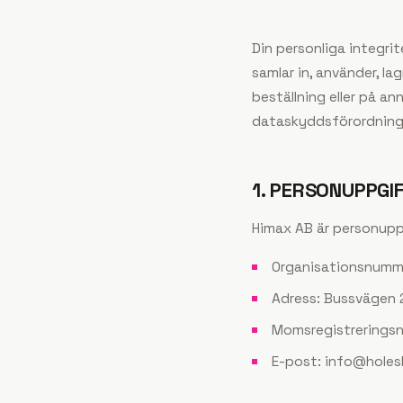
Din personliga integrit
samlar in, använder, l
beställning eller på an
dataskyddsförordning
1. PERSONUPPGI
Himax AB
är personupp
Organisationsnumm
Adress: Bussvägen 
Momsregistrering
E-post: info@holes