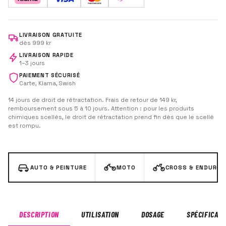
laissez agir quelques secondes, frottez et essuyez.
LIVRAISON GRATUITE
dès 999 kr
LIVRAISON RAPIDE
1–3 jours
PAIEMENT SÉCURISÉ
Carte, Klarna, Swish
14 jours de droit de rétractation. Frais de retour de 149 kr,
remboursement sous 5 à 10 jours. Attention : pour les produits
chimiques scellés, le droit de rétractation prend fin dès que le scellé
est rompu.
AUTO & PEINTURE
MOTO
CROSS & ENDURO
DESCRIPTION
UTILISATION
DOSAGE
SPÉCIFICATI