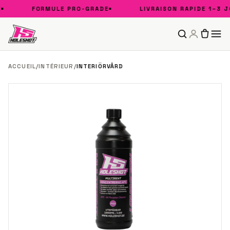
FORMULE PRO-GRADE
LIVRAISON RAPIDE 1–3 JO
ACCUEIL
/
INTÉRIEUR
/
INTERIÖRVÅRD