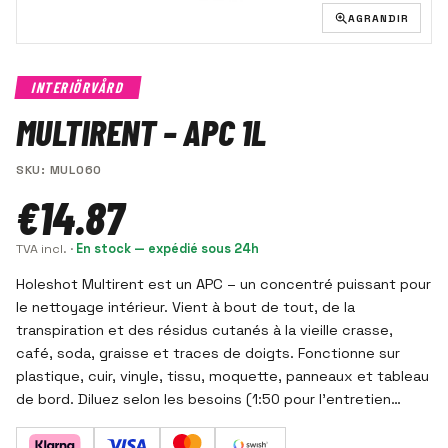
AGRANDIR
INTERIÖRVÅRD
MULTIRENT – APC 1L
SKU
:
MUL060
€14.87
TVA incl.
·
En stock — expédié sous 24h
Holeshot Multirent est un APC – un concentré puissant pour
le nettoyage intérieur. Vient à bout de tout, de la
transpiration et des résidus cutanés à la vieille crasse,
café, soda, graisse et traces de doigts. Fonctionne sur
plastique, cuir, vinyle, tissu, moquette, panneaux et tableau
de bord. Diluez selon les besoins (1:50 pour l'entretien
quotidien jusqu'à 1:5 pour la saleté très tenace) pour un
grand rendement et une bonne économie. Pulvérisez,