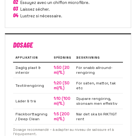
02
Essuyez avec un chiffon microfibre.
03
Laissez sécher.
04
Lustrez si nécessaire.
DOSAGE
APPLIKATION
SPÄDNING
BESKRIVNING
Daglig plast &
1:50 (20
För snabb allround-
interiör
ml/1L)
rengöring
1:20 (50
För säten, mattor, tak
Textilrengöring
ml/1L)
etc
1:10 (100
Djupare rengöring,
Läder & trä
ml/1L)
skonsam men effektiv
Fläckborttagning
1:5 (200
När det ska bli RIKTIGT
/ Deep Clean
ml/1L)
rent
Dosage recommandé – à adapter au niveau de salissure et à
l'équipement.