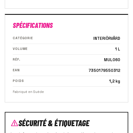
SPÉCIFICATIONS
CATÉGORIE
INTERIÖRVÅRD
VOLUME
1 L
RÉF.
MUL060
EAN
7350179550312
POIDS
1,2 kg
Fabriqué en Suède
SÉCURITÉ & ÉTIQUETAGE