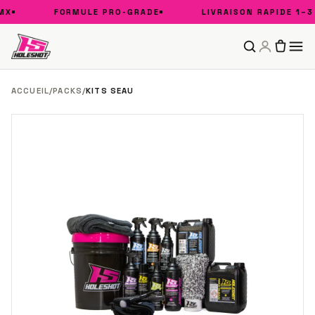
X
FORMULE PRO-GRADE
LIVRAISON RAPIDE 1–3
ACCUEIL
/
PACKS
/
KITS SEAU