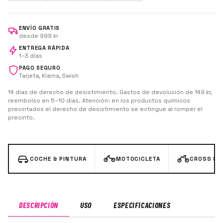
ENVÍO GRATIS
desde 999 kr
ENTREGA RÁPIDA
1–3 días
PAGO SEGURO
Tarjeta, Klarna, Swish
14 días de derecho de desistimiento. Gastos de devolución de 149 kr,
reembolso en 5–10 días. Atención: en los productos químicos
precintados el derecho de desistimiento se extingue al romper el
precinto.
COCHE & PINTURA
MOTOCICLETA
CROSS & 
DESCRIPCIÓN
USO
ESPECIFICACIONES