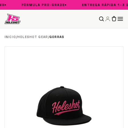
X
FÓRMULA PRO-GRADE
ENTREGA RÁPIDA 1–3 DÍ
INICIO
/
HOLESHOT GEAR
/
GORRAS