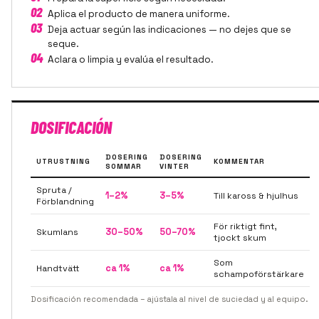
02
Aplica el producto de manera uniforme.
03
Deja actuar según las indicaciones — no dejes que se
seque.
04
Aclara o limpia y evalúa el resultado.
DOSIFICACIÓN
DOSERING
DOSERING
UTRUSTNING
KOMMENTAR
SOMMAR
VINTER
Spruta /
1–2%
3–5%
Till kaross & hjulhus
Förblandning
För riktigt fint,
Skumlans
30–50%
50–70%
tjockt skum
Som
Handtvätt
ca 1%
ca 1%
schampoförstärkare
Dosificación recomendada – ajústala al nivel de suciedad y al equipo.