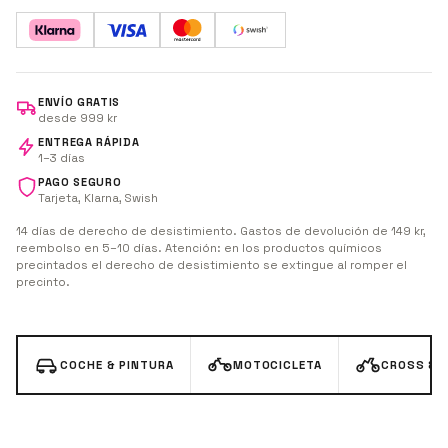
espuma y túnel. Aplica sobre superficie fría y seca, deja
actuar 1 minuto aprox. (sin dejar secar) y aclara a alta
presión.
ENVÍO GRATIS
desde 999 kr
ENTREGA RÁPIDA
1–3 días
PAGO SEGURO
Tarjeta, Klarna, Swish
14 días de derecho de desistimiento. Gastos de devolución de 149 kr,
reembolso en 5–10 días. Atención: en los productos químicos
precintados el derecho de desistimiento se extingue al romper el
precinto.
COCHE & PINTURA
MOTOCICLETA
CROSS & 