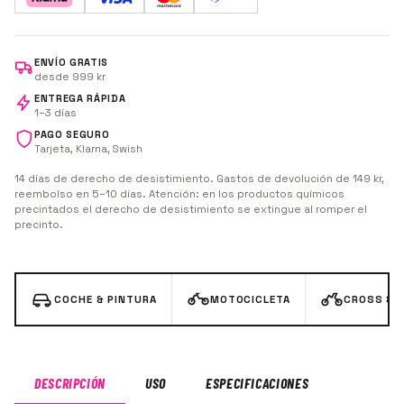
ENVÍO GRATIS
desde 999 kr
ENTREGA RÁPIDA
1–3 días
PAGO SEGURO
Tarjeta, Klarna, Swish
14 días de derecho de desistimiento. Gastos de devolución de 149 kr,
reembolso en 5–10 días. Atención: en los productos químicos
precintados el derecho de desistimiento se extingue al romper el
precinto.
COCHE & PINTURA
MOTOCICLETA
CROSS & 
DESCRIPCIÓN
USO
ESPECIFICACIONES