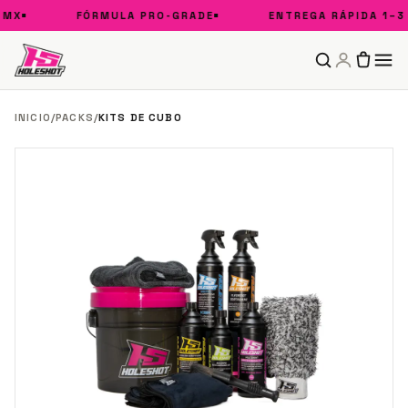
MX
FÓRMULA PRO-GRADE
ENTREGA RÁPIDA 1–3 D
INICIO
/
PACKS
/
KITS DE CUBO