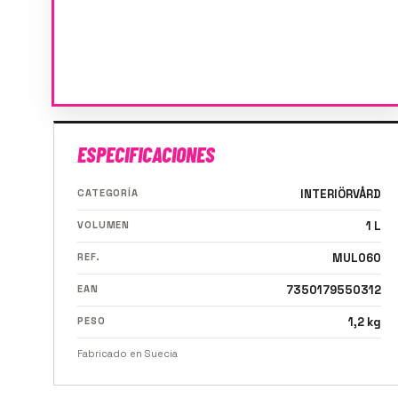
ESPECIFICACIONES
CATEGORÍA
INTERIÖRVÅRD
VOLUMEN
1 L
REF.
MUL060
EAN
7350179550312
PESO
1,2 kg
Fabricado en Suecia