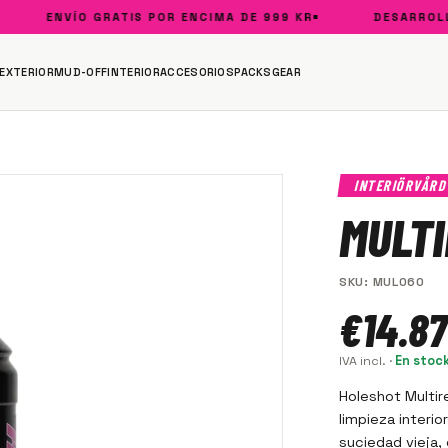
ENVÍO GRATIS POR ENCIMA DE 999 KR
DESARROLLADO
EXTERIOR
MUD-OFF
INTERIOR
ACCESORIOS
PACKS
GEAR
INTERIÖRVÅR
MULTI
SKU
:
MUL060
€14.87
IVA incl.
·
En stoc
Holeshot Multir
limpieza interi
suciedad vieja, 