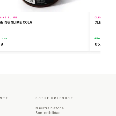
NING SLIME
CLEANING SLI
ANING SLIME COLA
CLEANING S
stock
En stock
19
€5.19
ENTE
SOBRE HOLESHOT
Nuestra historia
Sostenibilidad