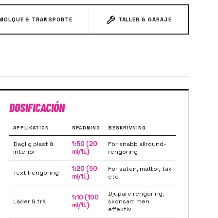
MOLQUE & TRANSPORTE
TALLER & GARAJE
DOSIFICACIÓN
APPLIKATION
SPÄDNING
BESKRIVNING
Daglig plast &
1:50 (20
För snabb allround-
interiör
ml/1L)
rengöring
1:20 (50
För säten, mattor, tak
Textilrengöring
ml/1L)
etc
Djupare rengöring,
1:10 (100
Läder & trä
skonsam men
ml/1L)
effektiv