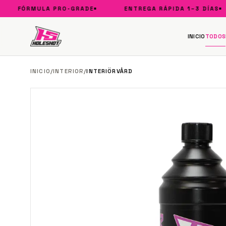
FÓRMULA PRO-GRADE
ENTREGA RÁPIDA 1–3 DÍAS
INICIO
TODOS
INICIO
/
INTERIOR
/
INTERIÖRVÅRD