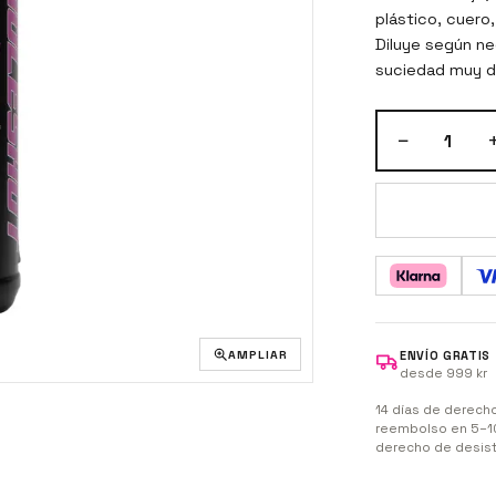
plástico, cuero,
Diluye según nec
suciedad muy di
Rocía, deja act
−
1
AMPLIAR
ENVÍO GRATIS
desde 999 kr
14 días de derecho
reembolso en 5–10
derecho de desist