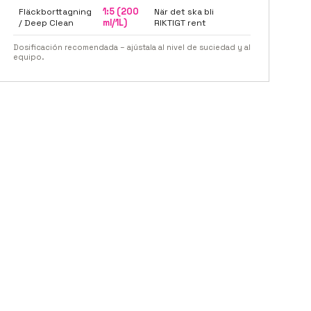
Fläckborttagning
1:5 (200
När det ska bli
/ Deep Clean
ml/1L)
RIKTIGT rent
Dosificación recomendada – ajústala al nivel de suciedad y al
equipo.