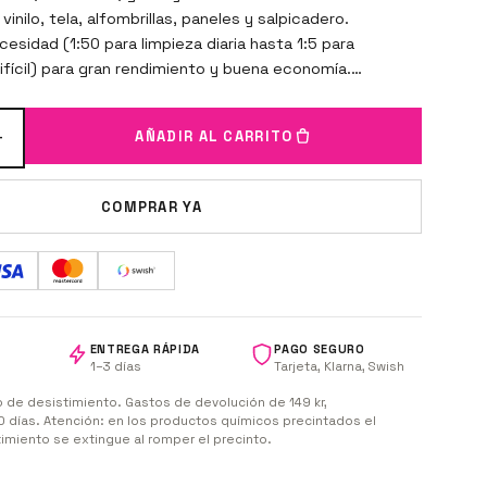
 vinilo, tela, alfombrillas, paneles y salpicadero.
esidad (1:50 para limpieza diaria hasta 1:5 para
fícil) para gran rendimiento y buena economía.
uar unos segundos, frota y limpia.
+
AÑADIR AL CARRITO
COMPRAR YA
ENTREGA RÁPIDA
PAGO SEGURO
1–3 días
Tarjeta, Klarna, Swish
 de desistimiento. Gastos de devolución de 149 kr,
 días. Atención: en los productos químicos precintados el
imiento se extingue al romper el precinto.