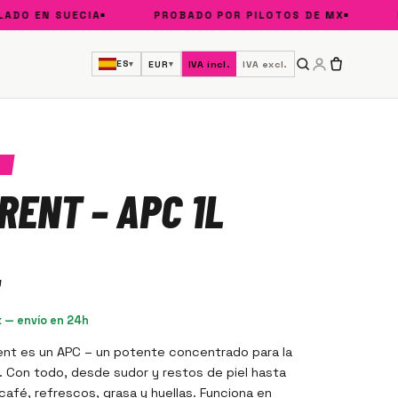
 EN SUECIA
PROBADO POR PILOTOS DE MX
FÓR
ES
EUR
IVA incl.
IVA excl.
▾
▾
D
RENT – APC 1L
k — envío en 24h
ent es un APC – un potente concentrado para la
or. Con todo, desde sudor y restos de piel hasta
café, refrescos, grasa y huellas. Funciona en