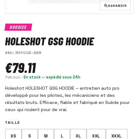
AGRANDIR
HOODIES
HOLESHOT GSG HOODIE
SKU
:
R0YCUD-299
€79.11
TVA incl.
·
En stock — expédié sous 24h
Holeshot HOLESHOT GSG HOODIE – entretien auto pro
développé pour les pilotes, les mécaniciens et des
résultats bruts. Efficace, fiable et fabriqué en Suède pour
ceux qui roulent pour de vrai.
TAILLE
XS
S
M
L
XL
XXL
XXXL