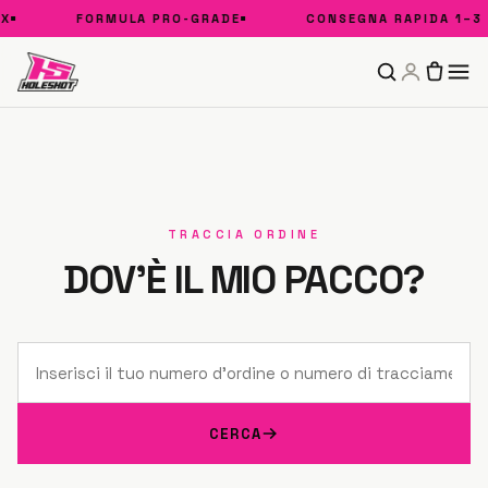
X
FORMULA PRO-GRADE
CONSEGNA RAPIDA 1–3 
TRACCIA ORDINE
DOV'È IL MIO PACCO?
CERCA