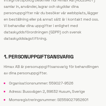
integritetspolicy beskriver hur
Himax AB
(
HOLESHOT
)
samlar in, använder, lagrar och skyddar dina
personuppgifter när du besöker vår webbplats, lägger
en beställning eller på annat sätt är i kontakt med oss.
Vi behandlar dina uppgifter i enlighet med
dataskyddsförordningen (GDPR) och svensk
dataskyddslagstiftning.
1. PERSONUPPGIFTSANSVARIG
Himax AB
är personuppgiftsansvarig för behandlingen
av dina personuppgifter.
Organisationsnummer: 559027-9526
Adress: Bussvägen 2, 89632 Husum, Sverige
Momsregistreringsnummer: SE559027952601