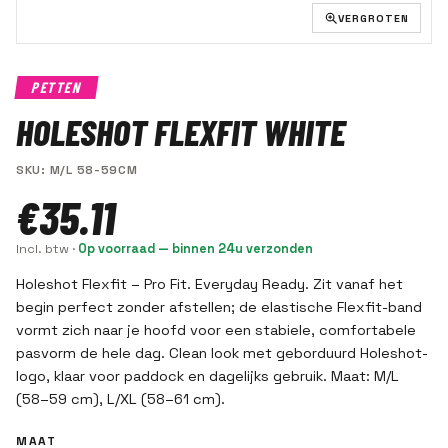
VERGROTEN
PETTEN
HOLESHOT FLEXFIT WHITE
SKU
:
M/L 58-59CM
€35.11
Incl. btw
·
Op voorraad — binnen 24u verzonden
Holeshot Flexfit – Pro Fit. Everyday Ready. Zit vanaf het
begin perfect zonder afstellen; de elastische Flexfit-band
vormt zich naar je hoofd voor een stabiele, comfortabele
pasvorm de hele dag. Clean look met geborduurd Holeshot-
logo, klaar voor paddock en dagelijks gebruik. Maat: M/L
(58–59 cm), L/XL (58–61 cm).
MAAT