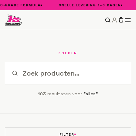
E FORMULA
SNELLE LEVERING 1–3 DAGEN
GRATI
ZOEKEN
103 resultaten voor
”
alles
”
FILTER
▾