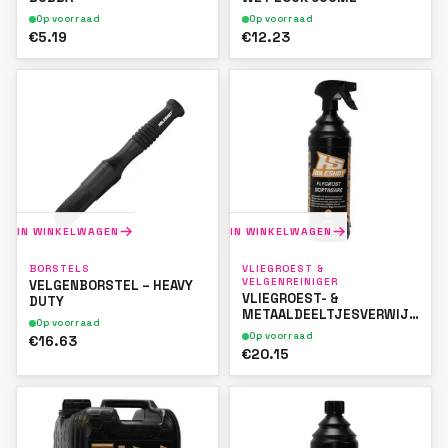
Op voorraad
Op voorraad
€5.19
€12.23
IN WINKELWAGEN
IN WINKELWAGEN
BORSTELS
VLIEGROEST &
VELGENREINIGER
VELGENBORSTEL – HEAVY
VLIEGROEST- &
DUTY
METAALDEELTJESVERWIJDERA
Op voorraad
1L
Op voorraad
€16.63
€20.15