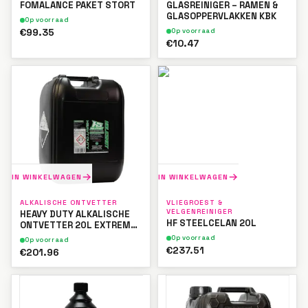
FOMALANCE PAKET STORT
GLASREINIGER – RAMEN &
GLASOPPERVLAKKEN KBK
Op voorraad
€99.35
Op voorraad
€10.47
IN WINKELWAGEN
IN WINKELWAGEN
ALKALISCHE ONTVETTER
VLIEGROEST &
VELGENREINIGER
HEAVY DUTY ALKALISCHE
HF STEELCELAN 20L
ONTVETTER 20L EXTREME
CONCENTRAAT
Op voorraad
Op voorraad
€237.51
€201.96