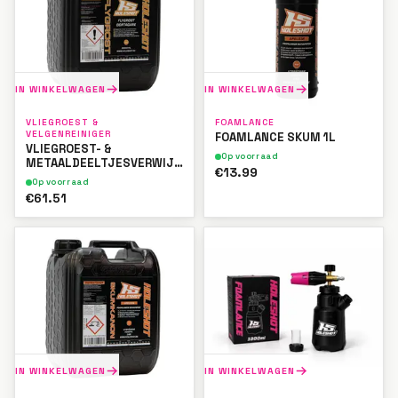
IN WINKELWAGEN
IN WINKELWAGEN
VLIEGROEST &
FOAMLANCE
VELGENREINIGER
FOAMLANCE SKUM 1L
VLIEGROEST- &
Op voorraad
METAALDEELTJESVERWIJDERAAR
€13.99
5L
Op voorraad
€61.51
IN WINKELWAGEN
IN WINKELWAGEN