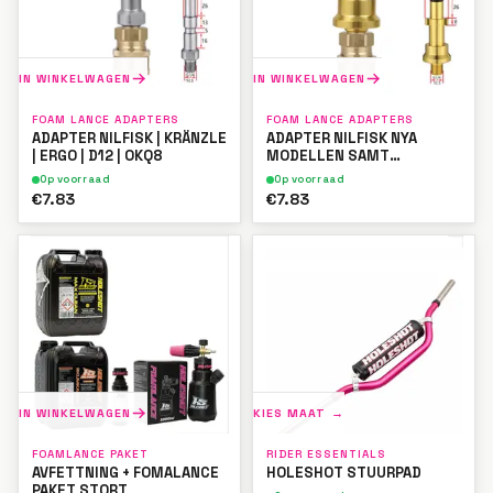
IN WINKELWAGEN
IN WINKELWAGEN
FOAM LANCE ADAPTERS
FOAM LANCE ADAPTERS
ADAPTER NILFISK | KRÄNZLE
ADAPTER NILFISK NYA
| ERGO | D12 | OKQ8
MODELLEN SAMT
HUSQVARNA
Op voorraad
Op voorraad
€7.83
€7.83
IN WINKELWAGEN
KIES MAAT →
FOAMLANCE PAKET
RIDER ESSENTIALS
AVFETTNING + FOMALANCE
HOLESHOT STUURPAD
PAKET STORT