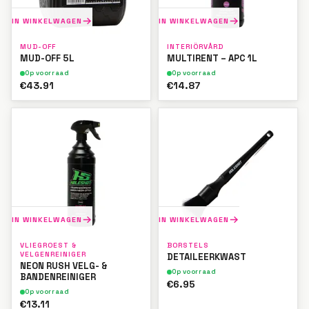
IN WINKELWAGEN
IN WINKELWAGEN
MUD-OFF
INTERIÖRVÅRD
MUD-OFF 5L
MULTIRENT – APC 1L
Op voorraad
Op voorraad
€43.91
€14.87
IN WINKELWAGEN
IN WINKELWAGEN
VLIEGROEST &
BORSTELS
VELGENREINIGER
DETAILEERKWAST
NEON RUSH VELG- &
Op voorraad
BANDENREINIGER
€6.95
Op voorraad
€13.11