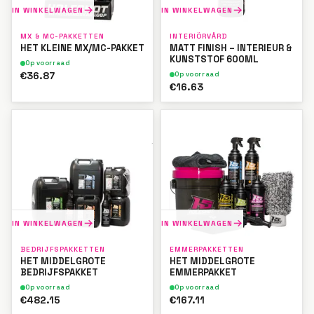
IN WINKELWAGEN
IN WINKELWAGEN
MX & MC-PAKKETTEN
INTERIÖRVÅRD
HET KLEINE MX/MC-PAKKET
MATT FINISH – INTERIEUR &
KUNSTSTOF 600ML
Op voorraad
€36.87
Op voorraad
€16.63
IN WINKELWAGEN
IN WINKELWAGEN
BEDRIJFSPAKKETTEN
EMMERPAKKETTEN
HET MIDDELGROTE
HET MIDDELGROTE
BEDRIJFSPAKKET
EMMERPAKKET
Op voorraad
Op voorraad
€482.15
€167.11