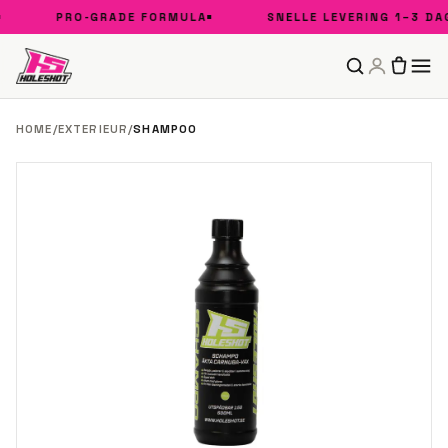
PRO-GRADE FORMULA
SNELLE LEVERING 1–3 DAG
HOME
/
EXTERIEUR
/
SHAMPOO