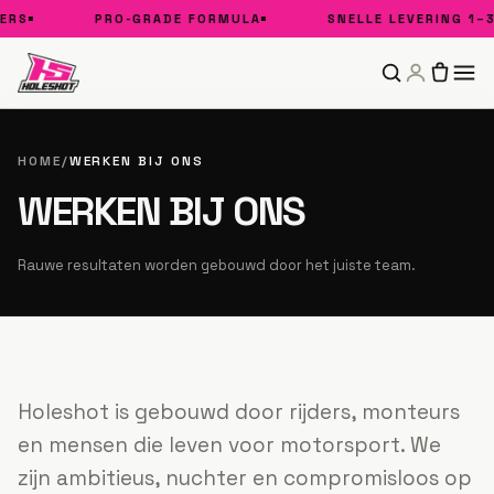
ERS
PRO-GRADE FORMULA
SNELLE LEVERING 1–3
HOME
/
WERKEN BIJ ONS
WERKEN BIJ ONS
Rauwe resultaten worden gebouwd door het juiste team.
Holeshot is gebouwd door rijders, monteurs
en mensen die leven voor motorsport. We
zijn ambitieus, nuchter en compromisloos op