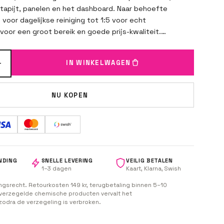
f, tapijt, panelen en het dashboard. Naar behoefte
voor dagelijkse reiniging tot 1:5 voor echt
 voor een groot bereik en goede prijs-kwaliteit.
paar seconden laten inwerken, schrobben en
+
IN WINKELWAGEN
NU KOPEN
NDING
SNELLE LEVERING
VEILIG BETALEN
1–3 dagen
Kaart, Klarna, Swish
ngsrecht. Retourkosten 149 kr, terugbetaling binnen 5–10
j verzegelde chemische producten vervalt het
zodra de verzegeling is verbroken.