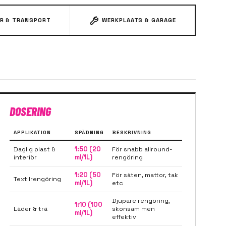
R & TRANSPORT
WERKPLAATS & GARAGE
DOSERING
APPLIKATION
SPÄDNING
BESKRIVNING
Daglig plast &
1:50 (20
För snabb allround-
interiör
ml/1L)
rengöring
1:20 (50
För säten, mattor, tak
Textilrengöring
ml/1L)
etc
Djupare rengöring,
1:10 (100
Läder & trä
skonsam men
ml/1L)
effektiv