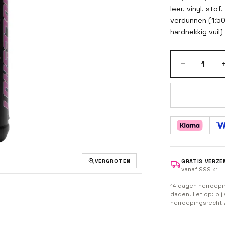
leer, vinyl, sto
verdunnen (1:50 
hardnekkig vuil)
Sproeien, een 
afnemen.
−
1
VERGROTEN
GRATIS VERZE
vanaf 999 kr
14 dagen herroepi
dagen. Let op: bi
herroepingsrecht 