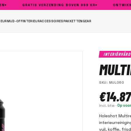
GRATIS VERZENDING BOVEN 999 KR
ONTWIKKELD
IEUR
MUD-OFF
INTERIEUR
ACCESSOIRES
PAKKETTEN
GEAR
INTERIÖRVÅR
MULTI
SKU
:
MUL060
€14.87
Incl. btw
·
Op voo
Holeshot Multir
interieurreinigi
vuil, koffie, fr