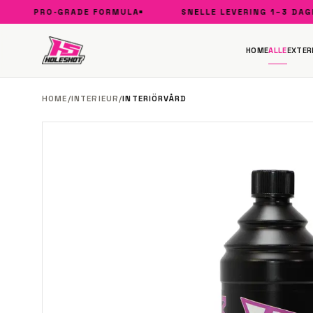
PRO-GRADE FORMULA
SNELLE LEVERING 1–3 DAGEN
HOME
ALLE
EXTER
HOME
/
INTERIEUR
/
INTERIÖRVÅRD