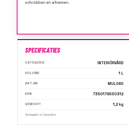
schrobben en afnemen.
SPECIFICATIES
CATEGORIE
INTERIÖRVÅRD
VOLUME
1 L
ART.NR
MUL060
EAN
7350179550312
GEWICHT
1,2 kg
Gemaakt in Zweden