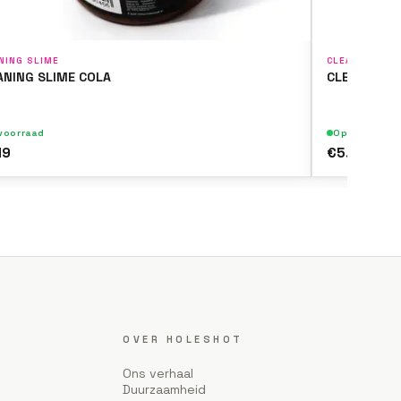
NING SLIME
CLEANING SLI
ANING SLIME COLA
CLEANING S
voorraad
Op voorraad
19
€5.19
OVER HOLESHOT
Ons verhaal
Duurzaamheid