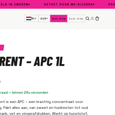
 IN ZWEDEN
GETEST DOOR MX-RIJDERS
PRO-GR
NL
EUR
Incl. btw
Excl. btw
▾
▾
D
RENT – APC 1L
rraad — binnen 24u verzonden
ent is een APC – een krachtig concentraat voor
ng. Pakt alles aan, van zweet en huidresten tot oud
isdrank, vet en vingerafdrukken. Werkt op kunststof,