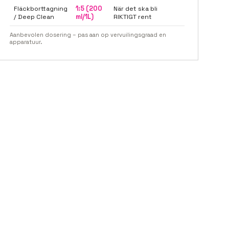
Fläckborttagning
1:5 (200
När det ska bli
/ Deep Clean
ml/1L)
RIKTIGT rent
Aanbevolen dosering – pas aan op vervuilingsgraad en
apparatuur.