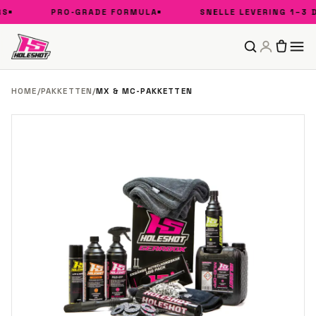
S
PRO-GRADE FORMULA
SNELLE LEVERING 1–3 D
HOME
/
PAKKETTEN
/
MX & MC-PAKKETTEN